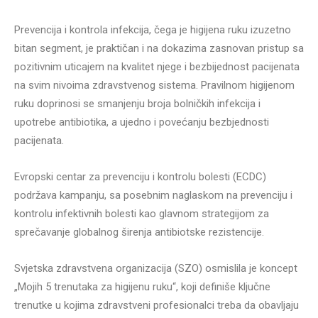
Prevencija i kontrola infekcija, čega je higijena ruku izuzetno
bitan segment, je praktičan i na dokazima zasnovan pristup sa
pozitivnim uticajem na kvalitet njege i bezbijednost pacijenata
na svim nivoima zdravstvenog sistema. Pravilnom higijenom
ruku doprinosi se smanjenju broja bolničkih infekcija i
upotrebe antibiotika, a ujedno i povećanju bezbjednosti
pacijenata.
Evropski centar za prevenciju i kontrolu bolesti (ECDC)
podržava kampanju, sa posebnim naglaskom na prevenciju i
kontrolu infektivnih bolesti kao glavnom strategijom za
sprečavanje globalnog širenja antibiotske rezistencije.
Svjetska zdravstvena organizacija (SZO) osmislila je koncept
„Mojih 5 trenutaka za higijenu ruku“, koji definiše ključne
trenutke u kojima zdravstveni profesionalci treba da obavljaju